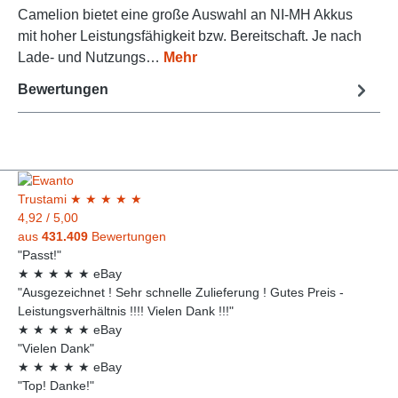
Camelion bietet eine große Auswahl an NI-MH Akkus
mit hoher Leistungsfähigkeit bzw. Bereitschaft. Je nach
Lade- und Nutzungs…
Mehr
Bewertungen
Trust
ami
★
★
★
★
★
4,92
/
5,00
aus
431.409
Bewertungen
"Passt!"
★
★
★
★
★
eBay
"Ausgezeichnet ! Sehr schnelle Zulieferung ! Gutes Preis -
Leistungsverhältnis !!!! Vielen Dank !!!"
★
★
★
★
★
eBay
"Vielen Dank"
★
★
★
★
★
eBay
"Top! Danke!"