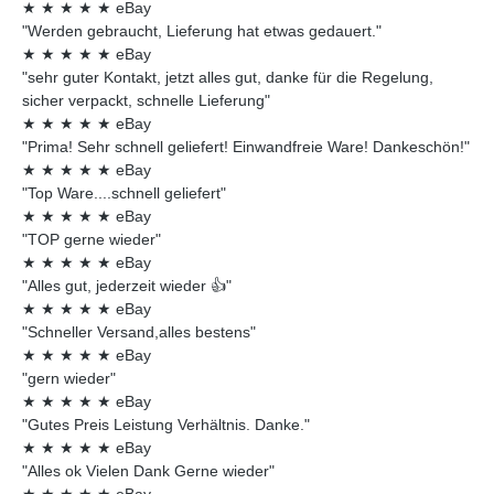
★
★
★
★
★
eBay
"Werden gebraucht, Lieferung hat etwas gedauert."
★
★
★
★
★
eBay
"sehr guter Kontakt, jetzt alles gut, danke für die Regelung,
sicher verpackt, schnelle Lieferung"
★
★
★
★
★
eBay
"Prima! Sehr schnell geliefert! Einwandfreie Ware! Dankeschön!"
★
★
★
★
★
eBay
"Top Ware....schnell geliefert"
★
★
★
★
★
eBay
"TOP gerne wieder"
★
★
★
★
★
eBay
"Alles gut, jederzeit wieder 👍"
★
★
★
★
★
eBay
"Schneller Versand,alles bestens"
★
★
★
★
★
eBay
"gern wieder"
★
★
★
★
★
eBay
"Gutes Preis Leistung Verhältnis. Danke."
★
★
★
★
★
eBay
"Alles ok Vielen Dank Gerne wieder"
★
★
★
★
★
eBay