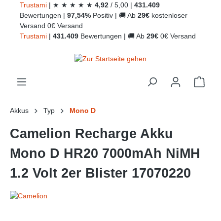
Trust
ami
|
★
★
★
★
★
4,92
/
5,00
|
431.409
alt springen
Bewertungen
|
97,54%
Positiv
|
🚚
Ab
29€
kostenloser
Versand
0€ Versand
Trust
ami
|
431.409
Bewertungen
|
🚚
Ab
29€
0€ Versand
Ware
Akkus
Typ
Mono D
Camelion Recharge Akku
Mono D HR20 7000mAh NiMH
1.2 Volt 2er Blister 17070220