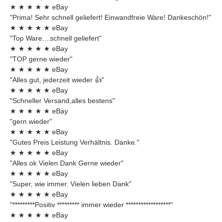
★
★
★
★
★
eBay
"Prima! Sehr schnell geliefert! Einwandfreie Ware! Dankeschön!"
★
★
★
★
★
eBay
"Top Ware....schnell geliefert"
★
★
★
★
★
eBay
"TOP gerne wieder"
★
★
★
★
★
eBay
"Alles gut, jederzeit wieder 👍"
★
★
★
★
★
eBay
"Schneller Versand,alles bestens"
★
★
★
★
★
eBay
"gern wieder"
★
★
★
★
★
eBay
"Gutes Preis Leistung Verhältnis. Danke."
★
★
★
★
★
eBay
"Alles ok Vielen Dank Gerne wieder"
★
★
★
★
★
eBay
"Super, wie immer. Vielen lieben Dank"
★
★
★
★
★
eBay
"*********Positiv ********* immer wieder ******************"
★
★
★
★
★
eBay