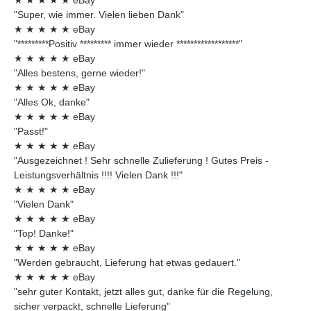
"Super, wie immer. Vielen lieben Dank"
★
★
★
★
★
eBay
"*********Positiv ********* immer wieder ******************"
★
★
★
★
★
eBay
"Alles bestens, gerne wieder!"
★
★
★
★
★
eBay
"Alles Ok, danke"
★
★
★
★
★
eBay
"Passt!"
★
★
★
★
★
eBay
"Ausgezeichnet ! Sehr schnelle Zulieferung ! Gutes Preis -
Leistungsverhältnis !!!! Vielen Dank !!!"
★
★
★
★
★
eBay
"Vielen Dank"
★
★
★
★
★
eBay
"Top! Danke!"
★
★
★
★
★
eBay
"Werden gebraucht, Lieferung hat etwas gedauert."
★
★
★
★
★
eBay
"sehr guter Kontakt, jetzt alles gut, danke für die Regelung,
sicher verpackt, schnelle Lieferung"