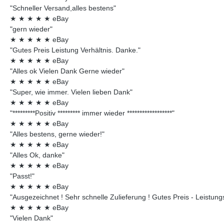
"Schneller Versand,alles bestens"
★
★
★
★
★
eBay
"gern wieder"
★
★
★
★
★
eBay
"Gutes Preis Leistung Verhältnis. Danke."
★
★
★
★
★
eBay
"Alles ok Vielen Dank Gerne wieder"
★
★
★
★
★
eBay
"Super, wie immer. Vielen lieben Dank"
★
★
★
★
★
eBay
"*********Positiv ********* immer wieder ******************"
★
★
★
★
★
eBay
"Alles bestens, gerne wieder!"
★
★
★
★
★
eBay
"Alles Ok, danke"
★
★
★
★
★
eBay
"Passt!"
★
★
★
★
★
eBay
"Ausgezeichnet ! Sehr schnelle Zulieferung ! Gutes Preis - Leistungsv
★
★
★
★
★
eBay
"Vielen Dank"