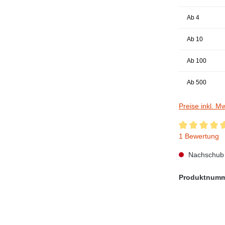
Ab
4
Ab
10
Ab
100
Ab
500
Preise inkl. M
Durchschnittli
1 Bewertung
Nachschub i
Produktnum