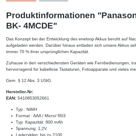
Produktinformationen "Panason
BK- 4MCDE"
Das Konzept bei der Entwicklung des eneloop Akkus beruht auf Nac
aufgeladen werden. Darüber hinaus entladen sich unsere Akkus se
immer 70 % ihrer ursprünglichen Kapazität.
Zuhause in den verschiedensten Geräten wie Fernbedienungen, trag
hervorragend für kabellose Tastaturen, Fotoapparate und vieles me
Gem. § 12 Abs. 3 UStG.
Hersteller-Nr:
EAN:
5410853052661
Typ : NiMH
Format : AAA / Micro/ R03
Typ. Kapazität: 800 mAh
Spannung: 1,2V
Ladezyklen: bis zu 2100