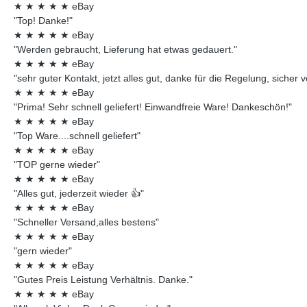
★
★
★
★
★
eBay
"Top! Danke!"
★
★
★
★
★
eBay
"Werden gebraucht, Lieferung hat etwas gedauert."
★
★
★
★
★
eBay
"sehr guter Kontakt, jetzt alles gut, danke für die Regelung, sicher 
★
★
★
★
★
eBay
"Prima! Sehr schnell geliefert! Einwandfreie Ware! Dankeschön!"
★
★
★
★
★
eBay
"Top Ware....schnell geliefert"
★
★
★
★
★
eBay
"TOP gerne wieder"
★
★
★
★
★
eBay
"Alles gut, jederzeit wieder 👍"
★
★
★
★
★
eBay
"Schneller Versand,alles bestens"
★
★
★
★
★
eBay
"gern wieder"
★
★
★
★
★
eBay
"Gutes Preis Leistung Verhältnis. Danke."
★
★
★
★
★
eBay