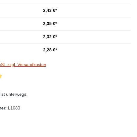
2,43 €*
2,35 €*
2,32 €*
2,28 €*
wSt. zzgl. Versandkosten
che Bewertung von 5 von 5 Sternen
st unterwegs.
mer:
L1080