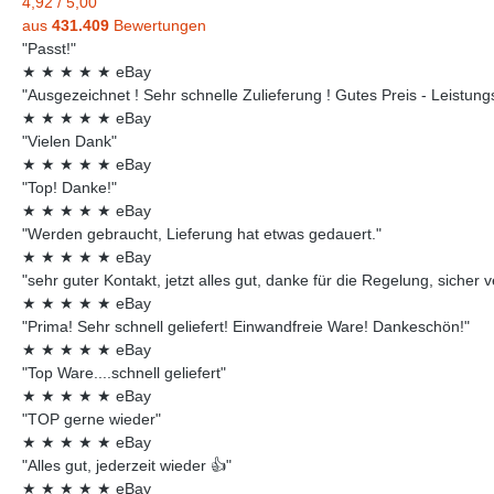
4,92
/
5,00
aus
431.409
Bewertungen
"Passt!"
★
★
★
★
★
eBay
"Ausgezeichnet ! Sehr schnelle Zulieferung ! Gutes Preis - Leistungsv
★
★
★
★
★
eBay
"Vielen Dank"
★
★
★
★
★
eBay
"Top! Danke!"
★
★
★
★
★
eBay
"Werden gebraucht, Lieferung hat etwas gedauert."
★
★
★
★
★
eBay
"sehr guter Kontakt, jetzt alles gut, danke für die Regelung, sicher 
★
★
★
★
★
eBay
"Prima! Sehr schnell geliefert! Einwandfreie Ware! Dankeschön!"
★
★
★
★
★
eBay
"Top Ware....schnell geliefert"
★
★
★
★
★
eBay
"TOP gerne wieder"
★
★
★
★
★
eBay
"Alles gut, jederzeit wieder 👍"
★
★
★
★
★
eBay