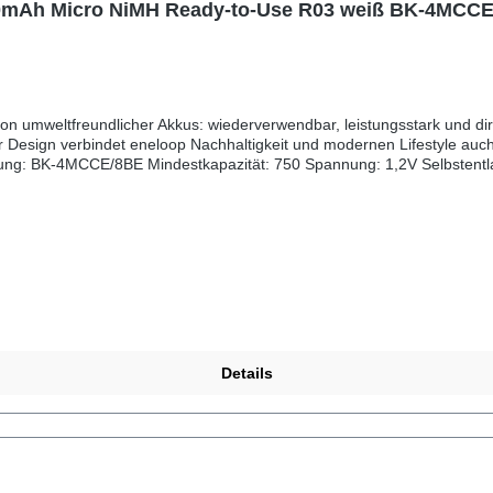
750mAh Micro NiMH Ready-to-Use R03 weiß BK-4MCC
zu 70 % Kapazität nach 10 Jahren Lebenszyklen:
barkeit liefern wir den 8er Blister mit alternativen Design Ausführungen (Ocean, Botanic...)
Details