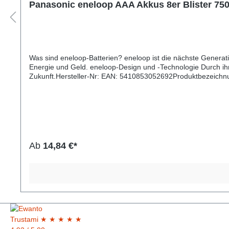
Panasonic eneloop AAA Akkus 8er Blister 
Was sind eneloop-Batterien? eneloop ist die nächste Generation umweltfreundlicher Akkus: wiederverwendbar, leistungsstark und direkt einsetzbar wie eine normale Haushaltsbatterie. Das spart
Energie und Geld. eneloop-Design und -Technologie Durch ihr Design verbindet eneloop Nachhaltigkeit und modernen Lifestyle auch optisch. Neuartige Technologie macht sie zum Akku der
Zukunft.Hersteller-Nr: EAN: 5410853052692Produktbezeichnung: BK-4MCCE/8BE Mindestkapazität: 750 Spannung: 1,2V Selbstentladung: bis 
2100 Herstellungsland: Japan Nach Verfüg
Ab
14,84 €*
Trust
ami
★
★
★
★
★