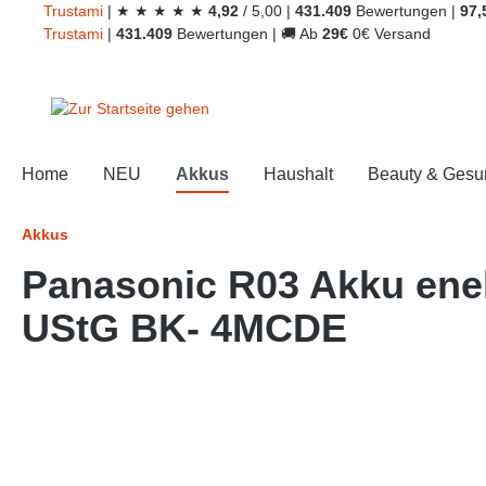
Trust
ami
|
★
★
★
★
★
4,92
/
5,00
|
431.409
Bewertungen
|
97,
springen
Zur Hauptnavigation springen
Trust
ami
|
431.409
Bewertungen
|
🚚
Ab
29€
0€ Versand
Home
NEU
Akkus
Haushalt
Beauty & Gesu
Akkus
Panasonic R03 Akku ene
UStG BK- 4MCDE
Bildergalerie überspringen