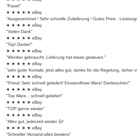
"Passt!"
★
★
★
★
★
eBay
"Ausgezeichnet ! Sehr schnelle Zulieferung ! Gutes Preis - Leistungsv
★
★
★
★
★
eBay
"Vielen Dank"
★
★
★
★
★
eBay
"Top! Danke!"
★
★
★
★
★
eBay
"Werden gebraucht, Lieferung hat etwas gedauert."
★
★
★
★
★
eBay
"sehr guter Kontakt, jetzt alles gut, danke für die Regelung, sicher 
★
★
★
★
★
eBay
"Prima! Sehr schnell geliefert! Einwandfreie Ware! Dankeschön!"
★
★
★
★
★
eBay
"Top Ware....schnell geliefert"
★
★
★
★
★
eBay
"TOP gerne wieder"
★
★
★
★
★
eBay
"Alles gut, jederzeit wieder 👍"
★
★
★
★
★
eBay
"Schneller Versand,alles bestens"