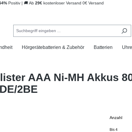
54%
Positiv
|
🚚
Ab
29€
kostenloser Versand
0€ Versand
ndheit
Hörgerätebatterien & Zubehör
Batterien
Uhr
Blister AAA Ni-MH Akkus 
CDE/2BE
Anzahl
Bis
4