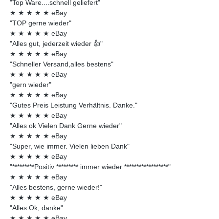
"Top Ware....schnell geliefert"
★
★
★
★
★
eBay
"TOP gerne wieder"
★
★
★
★
★
eBay
"Alles gut, jederzeit wieder 👍"
★
★
★
★
★
eBay
"Schneller Versand,alles bestens"
★
★
★
★
★
eBay
"gern wieder"
★
★
★
★
★
eBay
"Gutes Preis Leistung Verhältnis. Danke."
★
★
★
★
★
eBay
"Alles ok Vielen Dank Gerne wieder"
★
★
★
★
★
eBay
"Super, wie immer. Vielen lieben Dank"
★
★
★
★
★
eBay
"*********Positiv ********* immer wieder ******************"
★
★
★
★
★
eBay
"Alles bestens, gerne wieder!"
★
★
★
★
★
eBay
"Alles Ok, danke"
★
★
★
★
★
eBay