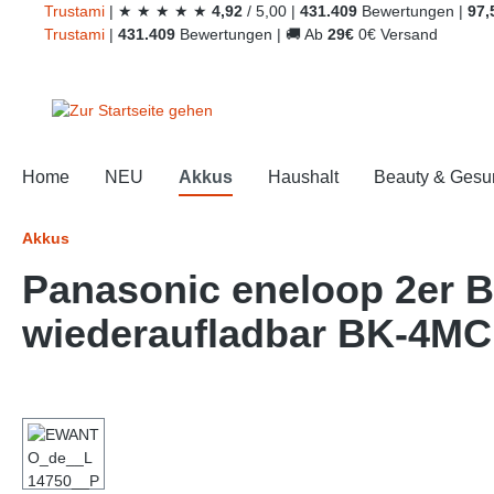
Trust
ami
|
★
★
★
★
★
4,92
/
5,00
|
431.409
Bewertungen
|
97,
springen
Zur Hauptnavigation springen
Trust
ami
|
431.409
Bewertungen
|
🚚
Ab
29€
0€ Versand
Home
NEU
Akkus
Haushalt
Beauty & Gesu
Akkus
Panasonic eneloop 2er 
wiederaufladbar BK-4M
Bildergalerie überspringen