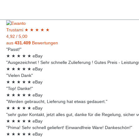
Trust
ami
★
★
★
★
★
4,92
/
5,00
aus
431.409
Bewertungen
"Passt!"
★
★
★
★
★
eBay
"Ausgezeichnet ! Sehr schnelle Zulieferung ! Gutes Preis - Leistungsv
★
★
★
★
★
eBay
"Vielen Dank"
★
★
★
★
★
eBay
"Top! Danke!"
★
★
★
★
★
eBay
"Werden gebraucht, Lieferung hat etwas gedauert."
★
★
★
★
★
eBay
"sehr guter Kontakt, jetzt alles gut, danke für die Regelung, sicher 
★
★
★
★
★
eBay
"Prima! Sehr schnell geliefert! Einwandfreie Ware! Dankeschön!"
★
★
★
★
★
eBay