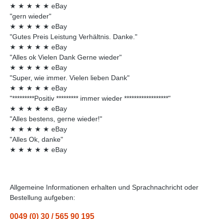
★
★
★
★
★
eBay
"gern wieder"
★
★
★
★
★
eBay
"Gutes Preis Leistung Verhältnis. Danke."
★
★
★
★
★
eBay
"Alles ok Vielen Dank Gerne wieder"
★
★
★
★
★
eBay
"Super, wie immer. Vielen lieben Dank"
★
★
★
★
★
eBay
"*********Positiv ********* immer wieder ******************"
★
★
★
★
★
eBay
"Alles bestens, gerne wieder!"
★
★
★
★
★
eBay
"Alles Ok, danke"
★
★
★
★
★
eBay
Allgemeine Informationen erhalten und Sprachnachricht oder
Bestellung aufgeben:
0049 (0) 30 / 565 90 195