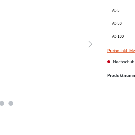
Ab
5
Ab
50
Ab
100
Preise inkl. M
Nachschub i
Produktnum