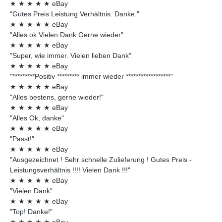
★
★
★
★
★
eBay
"Gutes Preis Leistung Verhältnis. Danke."
★
★
★
★
★
eBay
"Alles ok Vielen Dank Gerne wieder"
★
★
★
★
★
eBay
"Super, wie immer. Vielen lieben Dank"
★
★
★
★
★
eBay
"*********Positiv ********* immer wieder ******************"
★
★
★
★
★
eBay
"Alles bestens, gerne wieder!"
★
★
★
★
★
eBay
"Alles Ok, danke"
★
★
★
★
★
eBay
"Passt!"
★
★
★
★
★
eBay
"Ausgezeichnet ! Sehr schnelle Zulieferung ! Gutes Preis -
Leistungsverhältnis !!!! Vielen Dank !!!"
★
★
★
★
★
eBay
"Vielen Dank"
★
★
★
★
★
eBay
"Top! Danke!"