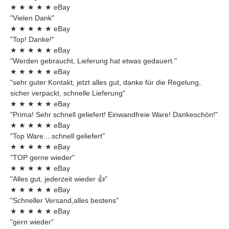
★
★
★
★
★
eBay
"Vielen Dank"
★
★
★
★
★
eBay
"Top! Danke!"
★
★
★
★
★
eBay
"Werden gebraucht, Lieferung hat etwas gedauert."
★
★
★
★
★
eBay
"sehr guter Kontakt, jetzt alles gut, danke für die Regelung,
sicher verpackt, schnelle Lieferung"
★
★
★
★
★
eBay
"Prima! Sehr schnell geliefert! Einwandfreie Ware! Dankeschön!"
★
★
★
★
★
eBay
"Top Ware....schnell geliefert"
★
★
★
★
★
eBay
"TOP gerne wieder"
★
★
★
★
★
eBay
"Alles gut, jederzeit wieder 👍"
★
★
★
★
★
eBay
"Schneller Versand,alles bestens"
★
★
★
★
★
eBay
"gern wieder"