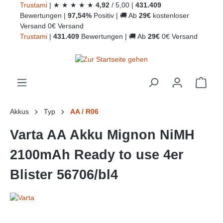
Trust
ami
|
★
★
★
★
★
4,92
/
5,00
|
431.409
alt springen
Bewertungen
|
97,54%
Positiv
|
🚚
Ab
29€
kostenloser
Versand
0€ Versand
Trust
ami
|
431.409
Bewertungen
|
🚚
Ab
29€
0€ Versand
Ware
Akkus
Typ
AA / R06
Varta AA Akku Mignon NiMH
2100mAh Ready to use 4er
Blister 56706/bl4