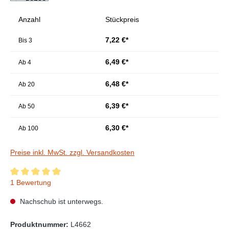
Anzahl
Stückpreis
7,22 €*
Bis
3
6,49 €*
Ab
4
6,48 €*
Ab
20
6,39 €*
Ab
50
6,30 €*
Ab
100
Preise inkl. MwSt. zzgl. Versandkosten
Durchschnittliche Bewertung von 5 von 5 Sternen
1 Bewertung
Nachschub ist unterwegs.
Produktnummer:
L4662