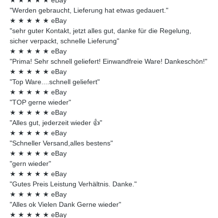
★
★
★
★
★
eBay
"Werden gebraucht, Lieferung hat etwas gedauert."
★
★
★
★
★
eBay
"sehr guter Kontakt, jetzt alles gut, danke für die Regelung,
sicher verpackt, schnelle Lieferung"
★
★
★
★
★
eBay
"Prima! Sehr schnell geliefert! Einwandfreie Ware! Dankeschön!"
★
★
★
★
★
eBay
"Top Ware....schnell geliefert"
★
★
★
★
★
eBay
"TOP gerne wieder"
★
★
★
★
★
eBay
"Alles gut, jederzeit wieder 👍"
★
★
★
★
★
eBay
"Schneller Versand,alles bestens"
★
★
★
★
★
eBay
"gern wieder"
★
★
★
★
★
eBay
"Gutes Preis Leistung Verhältnis. Danke."
★
★
★
★
★
eBay
"Alles ok Vielen Dank Gerne wieder"
★
★
★
★
★
eBay