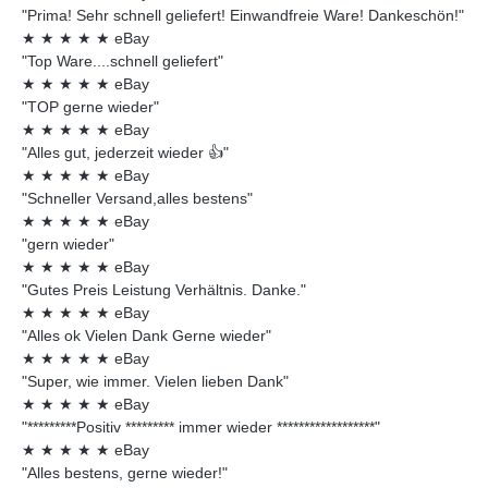
"Prima! Sehr schnell geliefert! Einwandfreie Ware! Dankeschön!"
★
★
★
★
★
eBay
"Top Ware....schnell geliefert"
★
★
★
★
★
eBay
"TOP gerne wieder"
★
★
★
★
★
eBay
"Alles gut, jederzeit wieder 👍"
★
★
★
★
★
eBay
"Schneller Versand,alles bestens"
★
★
★
★
★
eBay
"gern wieder"
★
★
★
★
★
eBay
"Gutes Preis Leistung Verhältnis. Danke."
★
★
★
★
★
eBay
"Alles ok Vielen Dank Gerne wieder"
★
★
★
★
★
eBay
"Super, wie immer. Vielen lieben Dank"
★
★
★
★
★
eBay
"*********Positiv ********* immer wieder ******************"
★
★
★
★
★
eBay
"Alles bestens, gerne wieder!"