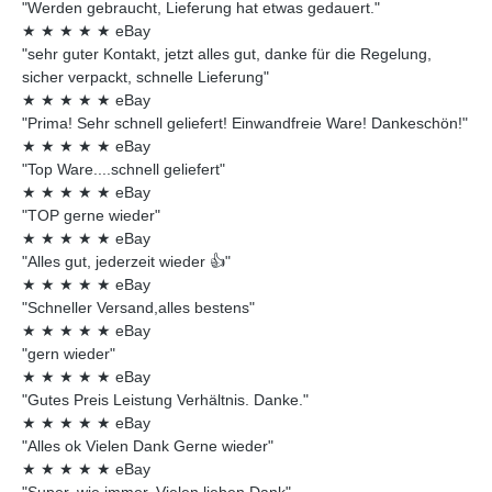
"Werden gebraucht, Lieferung hat etwas gedauert."
★
★
★
★
★
eBay
"sehr guter Kontakt, jetzt alles gut, danke für die Regelung,
sicher verpackt, schnelle Lieferung"
★
★
★
★
★
eBay
"Prima! Sehr schnell geliefert! Einwandfreie Ware! Dankeschön!"
★
★
★
★
★
eBay
"Top Ware....schnell geliefert"
★
★
★
★
★
eBay
"TOP gerne wieder"
★
★
★
★
★
eBay
"Alles gut, jederzeit wieder 👍"
★
★
★
★
★
eBay
"Schneller Versand,alles bestens"
★
★
★
★
★
eBay
"gern wieder"
★
★
★
★
★
eBay
"Gutes Preis Leistung Verhältnis. Danke."
★
★
★
★
★
eBay
"Alles ok Vielen Dank Gerne wieder"
★
★
★
★
★
eBay
"Super, wie immer. Vielen lieben Dank"