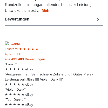
Rundzellen mit langanhaltender, höchster Leistung.
Entwickelt, um extr…
Mehr
Bewertungen
Trust
ami
★
★
★
★
★
4,92
/
5,00
aus
431.409
Bewertungen
"Passt!"
★
★
★
★
★
eBay
"Ausgezeichnet ! Sehr schnelle Zulieferung ! Gutes Preis -
Leistungsverhältnis !!!! Vielen Dank !!!"
★
★
★
★
★
eBay
"Vielen Dank"
★
★
★
★
★
eBay
"Top! Danke!"
★
★
★
★
★
eBay