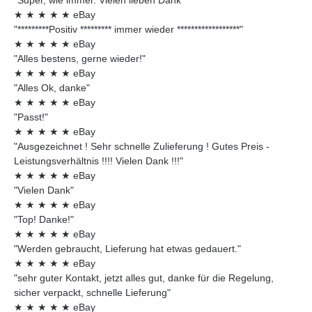
★
★
★
★
★
eBay
"*********Positiv ********* immer wieder ******************"
★
★
★
★
★
eBay
"Alles bestens, gerne wieder!"
★
★
★
★
★
eBay
"Alles Ok, danke"
★
★
★
★
★
eBay
"Passt!"
★
★
★
★
★
eBay
"Ausgezeichnet ! Sehr schnelle Zulieferung ! Gutes Preis -
Leistungsverhältnis !!!! Vielen Dank !!!"
★
★
★
★
★
eBay
"Vielen Dank"
★
★
★
★
★
eBay
"Top! Danke!"
★
★
★
★
★
eBay
"Werden gebraucht, Lieferung hat etwas gedauert."
★
★
★
★
★
eBay
"sehr guter Kontakt, jetzt alles gut, danke für die Regelung,
sicher verpackt, schnelle Lieferung"
★
★
★
★
★
eBay