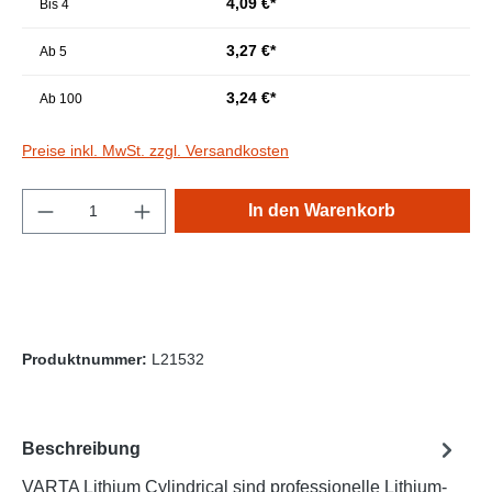
4,09 €*
Bis
4
3,27 €*
Ab
5
3,24 €*
Ab
100
Preise inkl. MwSt. zzgl. Versandkosten
Produkt Anzahl: Gib den gewünschten Wert e
In den Warenkorb
Produktnummer:
L21532
Beschreibung
VARTA Lithium Cylindrical sind professionelle Lithium-