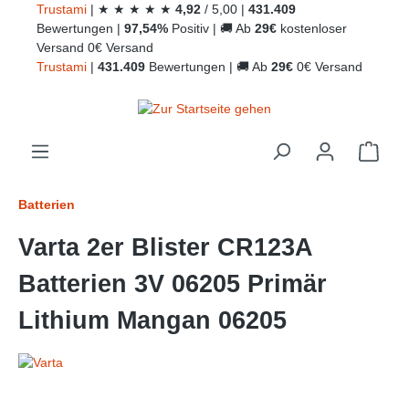
Trust
ami
|
★
★
★
★
★
4,92
/
5,00
|
431.409
alt springen
Bewertungen
|
97,54%
Positiv
|
🚚
Ab
29€
kostenloser
Versand
0€ Versand
Trust
ami
|
431.409
Bewertungen
|
🚚
Ab
29€
0€ Versand
Ware
Batterien
Varta 2er Blister CR123A
Batterien 3V 06205 Primär
Lithium Mangan 06205