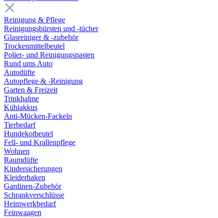
Reinigung & Pflege
Reinigungsbürsten und -tücher
Glasreiniger & -zubehör
Trockenmittelbeutel
Polier- und Reinigungspasten
Rund ums Auto
Autodüfte
Autopflege & -Reinigung
Garten & Freizeit
Trinkhalme
Kühlakkus
Anti-Mücken-Fackeln
Tierbedarf
Hundekotbeutel
Fell- und Krallenpflege
Wohnen
Raumdüfte
Kindersicherungen
Kleiderhaken
Gardinen-Zubehör
Schrankverschlüsse
Heimwerkbedarf
Feinwaagen