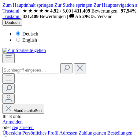
Zum Hauptinhalt springen
Zur Suche springen
Zur Hauptnavigation 
Trust
ami
|
★
★
★
★
★
4,92
/
5,00
|
431.409
Bewertungen
|
97,54%
Trust
ami
|
431.409
Bewertungen
|
🚚
Ab
29€
0€ Versand
Deutsch
Deutsch
English
Menü schließen
Ihr Konto
Anmelden
oder
registrieren
Übersicht
Persönliches Profil
Adressen
Zahlungsarten
Bestellungen