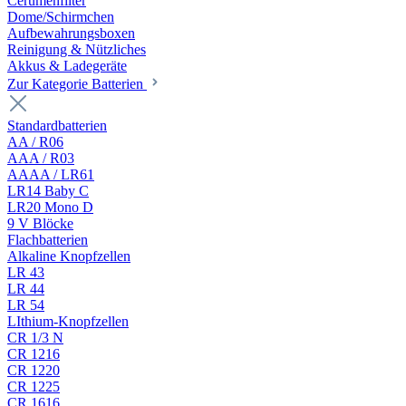
Cerumenfilter
Dome/Schirmchen
Aufbewahrungsboxen
Reinigung & Nützliches
Akkus & Ladegeräte
Zur Kategorie Batterien
Standardbatterien
AA / R06
AAA / R03
AAAA / LR61
LR14 Baby C
LR20 Mono D
9 V Blöcke
Flachbatterien
Alkaline Knopfzellen
LR 43
LR 44
LR 54
LIthium-Knopfzellen
CR 1/3 N
CR 1216
CR 1220
CR 1225
CR 1616