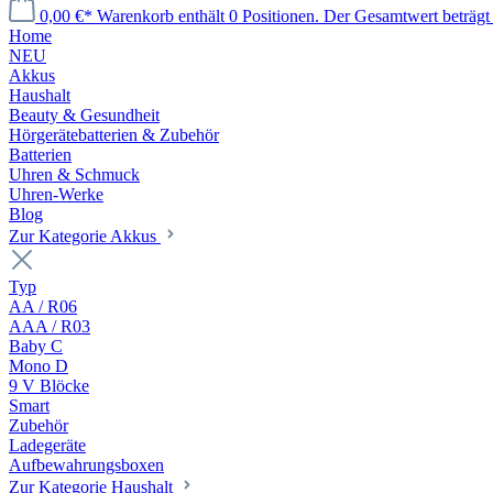
0,00 €*
Warenkorb enthält 0 Positionen. Der Gesamtwert beträgt 
Home
NEU
Akkus
Haushalt
Beauty & Gesundheit
Hörgerätebatterien & Zubehör
Batterien
Uhren & Schmuck
Uhren-Werke
Blog
Zur Kategorie Akkus
Typ
AA / R06
AAA / R03
Baby C
Mono D
9 V Blöcke
Smart
Zubehör
Ladegeräte
Aufbewahrungsboxen
Zur Kategorie Haushalt