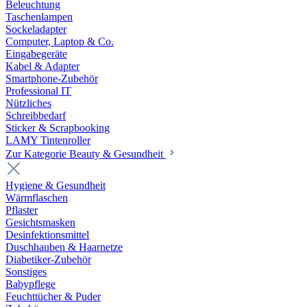
Beleuchtung
Taschenlampen
Sockeladapter
Computer, Laptop & Co.
Eingabegeräte
Kabel & Adapter
Smartphone-Zubehör
Professional IT
Nützliches
Schreibbedarf
Sticker & Scrapbooking
LAMY Tintenroller
Zur Kategorie Beauty & Gesundheit
Hygiene & Gesundheit
Wärmflaschen
Pflaster
Gesichtsmasken
Desinfektionsmittel
Duschhauben & Haarnetze
Diabetiker-Zubehör
Sonstiges
Babypflege
Feuchttücher & Puder