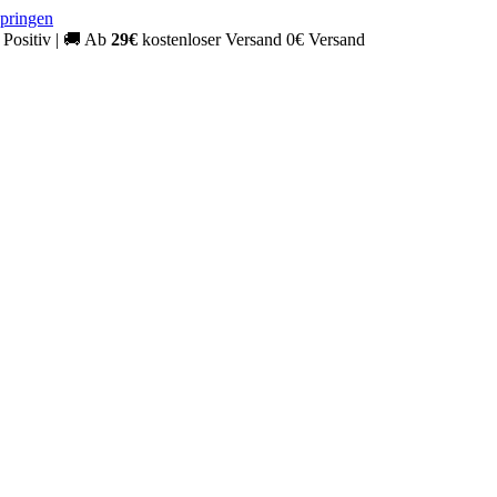
springen
Positiv
|
🚚
Ab
29€
kostenloser Versand
0€ Versand