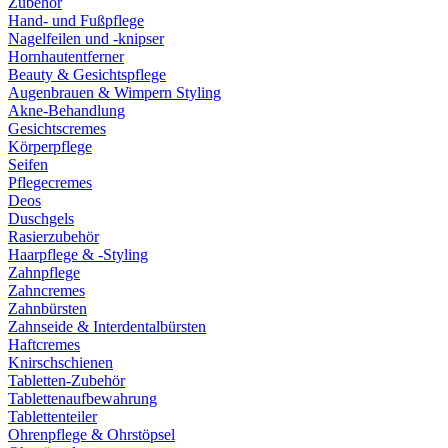
Zubehör
Hand- und Fußpflege
Nagelfeilen und -knipser
Hornhautentferner
Beauty & Gesichtspflege
Augenbrauen & Wimpern Styling
Akne-Behandlung
Gesichtscremes
Körperpflege
Seifen
Pflegecremes
Deos
Duschgels
Rasierzubehör
Haarpflege & -Styling
Zahnpflege
Zahncremes
Zahnbürsten
Zahnseide & Interdentalbürsten
Haftcremes
Knirschschienen
Tabletten-Zubehör
Tablettenaufbewahrung
Tablettenteiler
Ohrenpflege & Ohrstöpsel