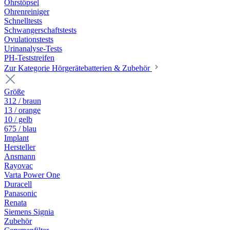
Ohrstöpsel
Ohrenreiniger
Schnelltests
Schwangerschaftstests
Ovulationstests
Urinanalyse-Tests
PH-Teststreifen
Zur Kategorie Hörgerätebatterien & Zubehör
Größe
312 / braun
13 / orange
10 / gelb
675 / blau
Implant
Hersteller
Ansmann
Rayovac
Varta Power One
Duracell
Panasonic
Renata
Siemens Signia
Zubehör