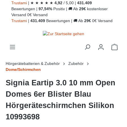
Trust
ami
|
★
★
★
★
★
4,92
/
5,00
|
431.409
alt springen
Bewertungen
|
97,54%
Positiv
|
🚚
Ab
29€
kostenloser
Versand
0€ Versand
Trust
ami
|
431.409
Bewertungen
|
🚚
Ab
29€
0€ Versand
Ware
Hörgerätebatterien & Zubehör
Zubehör
Dome/Schirmchen
Signia Eartip 3.0 10 mm Open
Domes 6er Blister Blau
Hörgeräteschirmchen Silikon
10993698