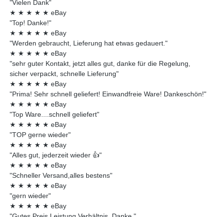
"Vielen Dank"
★
★
★
★
★
eBay
"Top! Danke!"
★
★
★
★
★
eBay
"Werden gebraucht, Lieferung hat etwas gedauert."
★
★
★
★
★
eBay
"sehr guter Kontakt, jetzt alles gut, danke für die Regelung,
sicher verpackt, schnelle Lieferung"
★
★
★
★
★
eBay
"Prima! Sehr schnell geliefert! Einwandfreie Ware! Dankeschön!"
★
★
★
★
★
eBay
"Top Ware....schnell geliefert"
★
★
★
★
★
eBay
"TOP gerne wieder"
★
★
★
★
★
eBay
"Alles gut, jederzeit wieder 👍"
★
★
★
★
★
eBay
"Schneller Versand,alles bestens"
★
★
★
★
★
eBay
"gern wieder"
★
★
★
★
★
eBay
"Gutes Preis Leistung Verhältnis. Danke."