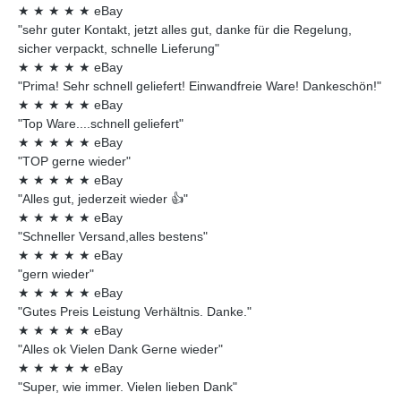
★
★
★
★
★
eBay
"sehr guter Kontakt, jetzt alles gut, danke für die Regelung,
sicher verpackt, schnelle Lieferung"
★
★
★
★
★
eBay
"Prima! Sehr schnell geliefert! Einwandfreie Ware! Dankeschön!"
★
★
★
★
★
eBay
"Top Ware....schnell geliefert"
★
★
★
★
★
eBay
"TOP gerne wieder"
★
★
★
★
★
eBay
"Alles gut, jederzeit wieder 👍"
★
★
★
★
★
eBay
"Schneller Versand,alles bestens"
★
★
★
★
★
eBay
"gern wieder"
★
★
★
★
★
eBay
"Gutes Preis Leistung Verhältnis. Danke."
★
★
★
★
★
eBay
"Alles ok Vielen Dank Gerne wieder"
★
★
★
★
★
eBay
"Super, wie immer. Vielen lieben Dank"