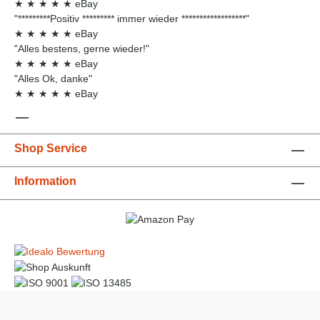
★
★
★
★
★
eBay
"*********Positiv ********* immer wieder ******************"
★
★
★
★
★
eBay
"Alles bestens, gerne wieder!"
★
★
★
★
★
eBay
"Alles Ok, danke"
★
★
★
★
★
eBay
Shop Service
Information