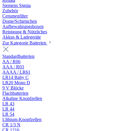
Renata
Siemens Signia
Zubehör
Cerumenfilter
Dome/Schirmchen
Aufbewahrungsboxen
Reinigung & Nützliches
Akkus & Ladegeräte
Zur Kategorie Batterien
Standardbatterien
AA / R06
AAA / R03
AAAA / LR61
LR14 Baby C
LR20 Mono D
9 V Blöcke
Flachbatterien
Alkaline Knopfzellen
LR 43
LR 44
LR 54
LIthium-Knopfzellen
CR 1/3 N
CR 1216