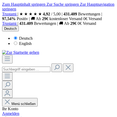
Zum Hauptinhalt springen
Zur Suche springen
Zur Hauptnavigation
springen
Trust
ami
|
★
★
★
★
★
4,92
/
5,00
|
431.409
Bewertungen
|
97,54%
Positiv
|
🚚
Ab
29€
kostenloser Versand
0€ Versand
Trust
ami
|
431.409
Bewertungen
|
🚚
Ab
29€
0€ Versand
Deutsch
Deutsch
English
Menü schließen
Ihr Konto
Anmelden