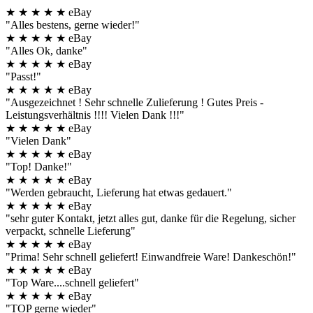
★
★
★
★
★
eBay
"Alles bestens, gerne wieder!"
★
★
★
★
★
eBay
"Alles Ok, danke"
★
★
★
★
★
eBay
"Passt!"
★
★
★
★
★
eBay
"Ausgezeichnet ! Sehr schnelle Zulieferung ! Gutes Preis -
Leistungsverhältnis !!!! Vielen Dank !!!"
★
★
★
★
★
eBay
"Vielen Dank"
★
★
★
★
★
eBay
"Top! Danke!"
★
★
★
★
★
eBay
"Werden gebraucht, Lieferung hat etwas gedauert."
★
★
★
★
★
eBay
"sehr guter Kontakt, jetzt alles gut, danke für die Regelung, sicher
verpackt, schnelle Lieferung"
★
★
★
★
★
eBay
"Prima! Sehr schnell geliefert! Einwandfreie Ware! Dankeschön!"
★
★
★
★
★
eBay
"Top Ware....schnell geliefert"
★
★
★
★
★
eBay
"TOP gerne wieder"