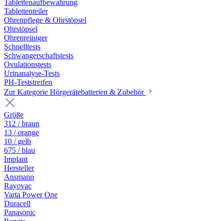
Tablettenaufbewahrung
Tablettenteiler
Ohrenpflege & Ohrstöpsel
Ohrstöpsel
Ohrenreiniger
Schnelltests
Schwangerschaftstests
Ovulationstests
Urinanalyse-Tests
PH-Teststreifen
Zur Kategorie Hörgerätebatterien & Zubehör
Größe
312 / braun
13 / orange
10 / gelb
675 / blau
Implant
Hersteller
Ansmann
Rayovac
Varta Power One
Duracell
Panasonic