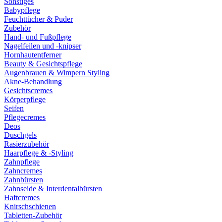
Sonstiges
Babypflege
Feuchttücher & Puder
Zubehör
Hand- und Fußpflege
Nagelfeilen und -knipser
Hornhautentferner
Beauty & Gesichtspflege
Augenbrauen & Wimpern Styling
Akne-Behandlung
Gesichtscremes
Körperpflege
Seifen
Pflegecremes
Deos
Duschgels
Rasierzubehör
Haarpflege & -Styling
Zahnpflege
Zahncremes
Zahnbürsten
Zahnseide & Interdentalbürsten
Haftcremes
Knirschschienen
Tabletten-Zubehör