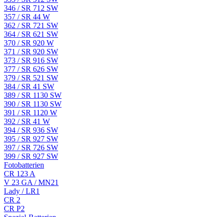
346 / SR 712 SW
357 / SR 44 W
362 / SR 721 SW
364 / SR 621 SW
370 / SR 920 W
371 / SR 920 SW
373 / SR 916 SW
377 / SR 626 SW
379 / SR 521 SW
384 / SR 41 SW
389 / SR 1130 SW
390 / SR 1130 SW
391 / SR 1120 W
392 / SR 41 W
394 / SR 936 SW
395 / SR 927 SW
397 / SR 726 SW
399 / SR 927 SW
Fotobatterien
CR 123 A
V 23 GA / MN21
Lady / LR1
CR 2
CR P2