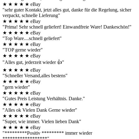
★
★
★
★
★
eBay
"sehr guter Kontakt, jetzt alles gut, danke für die Regelung, sicher
verpackt, schnelle Lieferung"
★
★
★
★
★
eBay
"Prima! Sehr schnell geliefert! Einwandfreie Ware! Dankeschön!"
★
★
★
★
★
eBay
"Top Ware....schnell geliefert"
★
★
★
★
★
eBay
"TOP gerne wieder"
★
★
★
★
★
eBay
"Alles gut, jederzeit wieder 👍"
★
★
★
★
★
eBay
"Schneller Versand,alles bestens"
★
★
★
★
★
eBay
"gern wieder"
★
★
★
★
★
eBay
"Gutes Preis Leistung Verhältnis. Danke."
★
★
★
★
★
eBay
"Alles ok Vielen Dank Gerne wieder"
★
★
★
★
★
eBay
"Super, wie immer. Vielen lieben Dank"
★
★
★
★
★
eBay
"*********Positiv ********* immer wieder
******************"