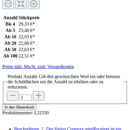
Anzahl
Stückpreis
Bis
4
29,33 €*
Ab
5
23,46 €*
Ab
10
22,93 €*
Ab
20
22,66 €*
Ab
50
22,63 €*
Ab
100
22,51 €*
Preise inkl. MwSt. zzgl. Versandkosten
Produkt Anzahl: Gib den gewünschten Wert ein oder benutze
die Schaltflächen um die Anzahl zu erhöhen oder zu
reduzieren.
In den Warenkorb
Produktnummer:
L22550
Beschreibung
Der Sigina Connexx miniReceiver ist ein