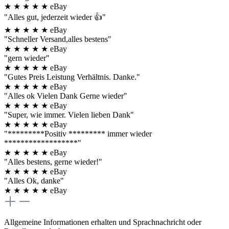
★
★
★
★
★
eBay
"Alles gut, jederzeit wieder 👍"
★
★
★
★
★
eBay
"Schneller Versand,alles bestens"
★
★
★
★
★
eBay
"gern wieder"
★
★
★
★
★
eBay
"Gutes Preis Leistung Verhältnis. Danke."
★
★
★
★
★
eBay
"Alles ok Vielen Dank Gerne wieder"
★
★
★
★
★
eBay
"Super, wie immer. Vielen lieben Dank"
★
★
★
★
★
eBay
"*********Positiv ********* immer wieder
******************"
★
★
★
★
★
eBay
"Alles bestens, gerne wieder!"
★
★
★
★
★
eBay
"Alles Ok, danke"
★
★
★
★
★
eBay
Allgemeine Informationen erhalten und Sprachnachricht oder