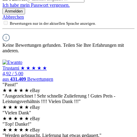
Ich habe mein Passwort vergessen.
Anmelden
Abbrechen
Bewertungen nur in der aktuellen Sprache anzeigen.
Keine Bewertungen gefunden. Teilen Sie Ihre Erfahrungen mit
anderen.
Trust
ami
★
★
★
★
★
4,92
/
5,00
aus
431.409
Bewertungen
"Passt!"
★
★
★
★
★
eBay
"Ausgezeichnet ! Sehr schnelle Zulieferung ! Gutes Preis -
Leistungsverhältnis !!!! Vielen Dank !!!"
★
★
★
★
★
eBay
"Vielen Dank"
★
★
★
★
★
eBay
"Top! Danke!"
★
★
★
★
★
eBay
"Werden gebraucht, Lieferung hat etwas gedauert."