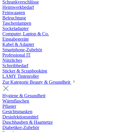
Schrankverschlüsse
Heimwerkbedarf
Feinwaagen
Beleuchtung
Taschenlampen
Sockeladapter
Computer, Laptop & Co.
Eingabegeräte
Kabel & Adapter
Smartphone-Zubehör
Professional IT
Nützliches
Schreibbedarf
Sticker & Scrapbooking
LAMY Tintenroller
Zur Kategorie Beauty & Gesundheit
Hygiene & Gesundheit
Wärmflaschen
Pflaster
Gesichtsmasken
Desinfektionsmittel
Duschhauben & Haarnetze
Diabetiker-Zubehör