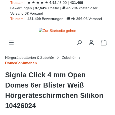
Trust
ami
|
★
★
★
★
★
4,92
/
5,00
|
431.409
alt springen
Bewertungen
|
97,54%
Positiv
|
🚚
Ab
29€
kostenloser
Versand
0€ Versand
Trust
ami
|
431.409
Bewertungen
|
🚚
Ab
29€
0€ Versand
Ware
Hörgerätebatterien & Zubehör
Zubehör
Dome/Schirmchen
Signia Click 4 mm Open
Domes 6er Blister Weiß
Hörgeräteschirmchen Silikon
10426024