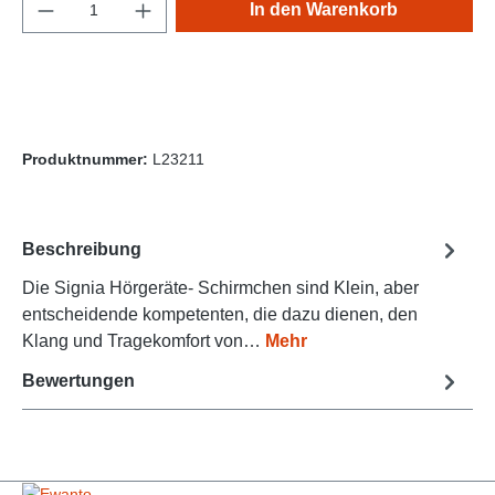
Produkt Anzahl: Gib den gewünschten Wert e
In den Warenkorb
Produktnummer:
L23211
Beschreibung
Die Signia Hörgeräte- Schirmchen sind Klein, aber
entscheidende kompetenten, die dazu dienen, den
Klang und Tragekomfort von…
Mehr
Bewertungen