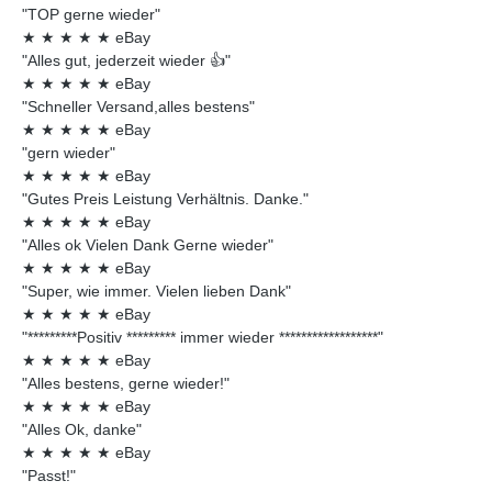
"TOP gerne wieder"
★
★
★
★
★
eBay
"Alles gut, jederzeit wieder 👍"
★
★
★
★
★
eBay
"Schneller Versand,alles bestens"
★
★
★
★
★
eBay
"gern wieder"
★
★
★
★
★
eBay
"Gutes Preis Leistung Verhältnis. Danke."
★
★
★
★
★
eBay
"Alles ok Vielen Dank Gerne wieder"
★
★
★
★
★
eBay
"Super, wie immer. Vielen lieben Dank"
★
★
★
★
★
eBay
"*********Positiv ********* immer wieder ******************"
★
★
★
★
★
eBay
"Alles bestens, gerne wieder!"
★
★
★
★
★
eBay
"Alles Ok, danke"
★
★
★
★
★
eBay
"Passt!"