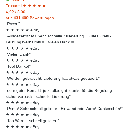
Trust
ami
★
★
★
★
★
4,92
/
5,00
aus
431.409
Bewertungen
"Passt!"
★
★
★
★
★
eBay
"Ausgezeichnet ! Sehr schnelle Zulieferung ! Gutes Preis -
Leistungsverhältnis !!!! Vielen Dank !!!"
★
★
★
★
★
eBay
"Vielen Dank"
★
★
★
★
★
eBay
"Top! Danke!"
★
★
★
★
★
eBay
"Werden gebraucht, Lieferung hat etwas gedauert."
★
★
★
★
★
eBay
"sehr guter Kontakt, jetzt alles gut, danke für die Regelung,
sicher verpackt, schnelle Lieferung"
★
★
★
★
★
eBay
"Prima! Sehr schnell geliefert! Einwandfreie Ware! Dankeschön!"
★
★
★
★
★
eBay
"Top Ware....schnell geliefert"
★
★
★
★
★
eBay