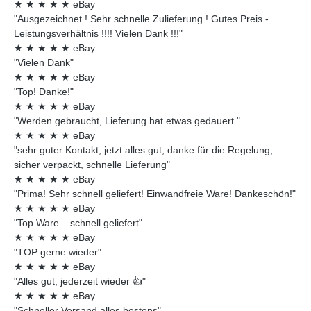
★
★
★
★
★
eBay
"Ausgezeichnet ! Sehr schnelle Zulieferung ! Gutes Preis -
Leistungsverhältnis !!!! Vielen Dank !!!"
★
★
★
★
★
eBay
"Vielen Dank"
★
★
★
★
★
eBay
"Top! Danke!"
★
★
★
★
★
eBay
"Werden gebraucht, Lieferung hat etwas gedauert."
★
★
★
★
★
eBay
"sehr guter Kontakt, jetzt alles gut, danke für die Regelung,
sicher verpackt, schnelle Lieferung"
★
★
★
★
★
eBay
"Prima! Sehr schnell geliefert! Einwandfreie Ware! Dankeschön!"
★
★
★
★
★
eBay
"Top Ware....schnell geliefert"
★
★
★
★
★
eBay
"TOP gerne wieder"
★
★
★
★
★
eBay
"Alles gut, jederzeit wieder 👍"
★
★
★
★
★
eBay
"Schneller Versand,alles bestens"