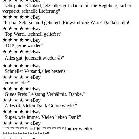
"sehr guter Kontakt, jetzt alles gut, danke für die Regelung, sicher
verpackt, schnelle Lieferung"
★
★
★
★
★
eBay
"Prima! Sehr schnell geliefert! Einwandfreie Ware! Dankeschön!"
★
★
★
★
★
eBay
"Top Ware....schnell geliefert"
★
★
★
★
★
eBay
"TOP gerne wieder"
★
★
★
★
★
eBay
"Alles gut, jederzeit wieder 👍"
★
★
★
★
★
eBay
"Schneller Versand,alles bestens"
★
★
★
★
★
eBay
"gern wieder"
★
★
★
★
★
eBay
"Gutes Preis Leistung Verhältnis. Danke."
★
★
★
★
★
eBay
"Alles ok Vielen Dank Gerne wieder"
★
★
★
★
★
eBay
"Super, wie immer. Vielen lieben Dank"
★
★
★
★
★
eBay
"*********Positiv ********* immer wieder
******************"