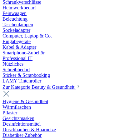
Schrankverschlüsse
Heimwerkbedarf
Feinwaagen
Beleuchtung
Taschenlampen
Sockeladapter
Computer, Laptop & Co.
Eingabegeräte
Kabel & Adapter
Smartphone-Zubehör
Professional IT
Nützliches
Schreibbedarf
Sticker & Scrapbooking
LAMY Tintenroller
Zur Kategorie Beauty & Gesundheit
Hygiene & Gesundheit
Wärmflaschen
Pflaster
Gesichtsmasken
Desinfektionsmittel
Duschhauben & Haarnetze
Diabetiker-Zubehör