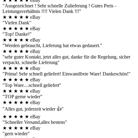
★
★
★
★
★
eBay
"Ausgezeichnet ! Sehr schnelle Zulieferung ! Gutes Preis -
Leistungsverhältnis !!!! Vielen Dank !!!"
★
★
★
★
★
eBay
"Vielen Dank"
★
★
★
★
★
eBay
"Top! Danke!"
★
★
★
★
★
eBay
"Werden gebraucht, Lieferung hat etwas gedauert."
★
★
★
★
★
eBay
"sehr guter Kontakt, jetzt alles gut, danke für die Regelung, sicher
verpackt, schnelle Lieferung"
★
★
★
★
★
eBay
"Prima! Sehr schnell geliefert! Einwandfreie Ware! Dankeschön!"
★
★
★
★
★
eBay
"Top Ware....schnell geliefert"
★
★
★
★
★
eBay
"TOP gerne wieder"
★
★
★
★
★
eBay
"Alles gut, jederzeit wieder 👍"
★
★
★
★
★
eBay
"Schneller Versand,alles bestens"
★
★
★
★
★
eBay
"gern wieder"