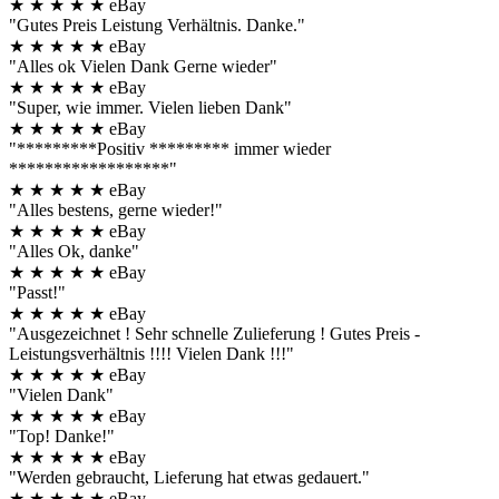
★
★
★
★
★
eBay
"Gutes Preis Leistung Verhältnis. Danke."
★
★
★
★
★
eBay
"Alles ok Vielen Dank Gerne wieder"
★
★
★
★
★
eBay
"Super, wie immer. Vielen lieben Dank"
★
★
★
★
★
eBay
"*********Positiv ********* immer wieder
******************"
★
★
★
★
★
eBay
"Alles bestens, gerne wieder!"
★
★
★
★
★
eBay
"Alles Ok, danke"
★
★
★
★
★
eBay
"Passt!"
★
★
★
★
★
eBay
"Ausgezeichnet ! Sehr schnelle Zulieferung ! Gutes Preis -
Leistungsverhältnis !!!! Vielen Dank !!!"
★
★
★
★
★
eBay
"Vielen Dank"
★
★
★
★
★
eBay
"Top! Danke!"
★
★
★
★
★
eBay
"Werden gebraucht, Lieferung hat etwas gedauert."
★
★
★
★
★
eBay