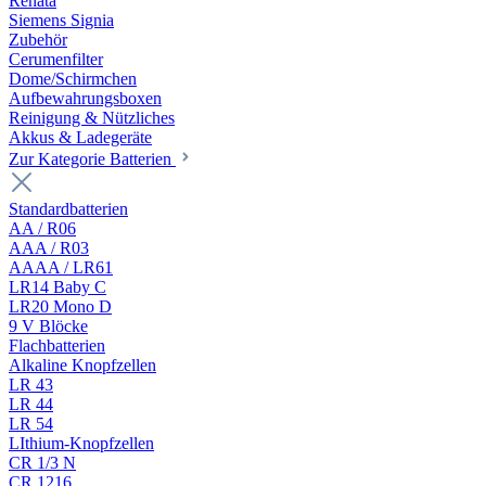
Renata
Siemens Signia
Zubehör
Cerumenfilter
Dome/Schirmchen
Aufbewahrungsboxen
Reinigung & Nützliches
Akkus & Ladegeräte
Zur Kategorie Batterien
Standardbatterien
AA / R06
AAA / R03
AAAA / LR61
LR14 Baby C
LR20 Mono D
9 V Blöcke
Flachbatterien
Alkaline Knopfzellen
LR 43
LR 44
LR 54
LIthium-Knopfzellen
CR 1/3 N
CR 1216