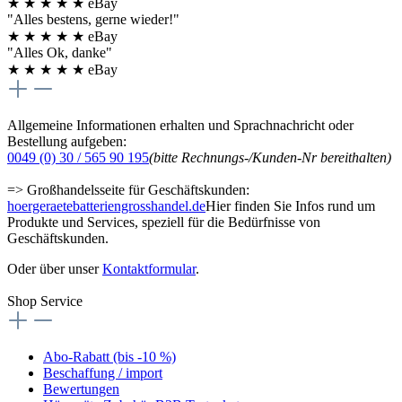
★
★
★
★
★
eBay
"Alles bestens, gerne wieder!"
★
★
★
★
★
eBay
"Alles Ok, danke"
★
★
★
★
★
eBay
Allgemeine Informationen erhalten und Sprachnachricht oder
Bestellung aufgeben:
0049 (0) 30 / 565 90 195
(bitte Rechnungs-/Kunden-Nr bereithalten)
=> Großhandelsseite für Geschäftskunden:
hoergeraetebatteriengrosshandel.de
Hier finden Sie Infos rund um
Produkte und Services, speziell für die Bedürfnisse von
Geschäftskunden.
Oder über unser
Kontaktformular
.
Shop Service
Abo-Rabatt (bis -10 %)
Beschaffung / import
Bewertungen