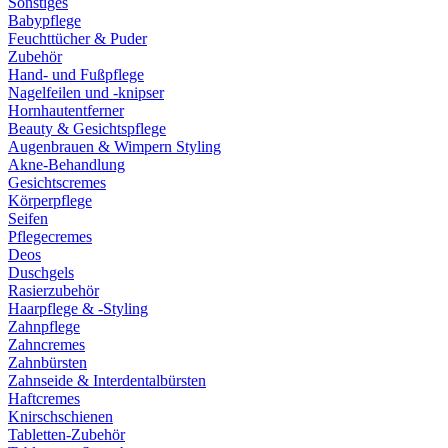
Sonstiges
Babypflege
Feuchttücher & Puder
Zubehör
Hand- und Fußpflege
Nagelfeilen und -knipser
Hornhautentferner
Beauty & Gesichtspflege
Augenbrauen & Wimpern Styling
Akne-Behandlung
Gesichtscremes
Körperpflege
Seifen
Pflegecremes
Deos
Duschgels
Rasierzubehör
Haarpflege & -Styling
Zahnpflege
Zahncremes
Zahnbürsten
Zahnseide & Interdentalbürsten
Haftcremes
Knirschschienen
Tabletten-Zubehör