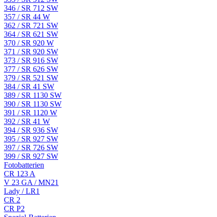
346 / SR 712 SW
357 / SR 44 W
362 / SR 721 SW
364 / SR 621 SW
370 / SR 920 W
371 / SR 920 SW
373 / SR 916 SW
377 / SR 626 SW
379 / SR 521 SW
384 / SR 41 SW
389 / SR 1130 SW
390 / SR 1130 SW
391 / SR 1120 W
392 / SR 41 W
394 / SR 936 SW
395 / SR 927 SW
397 / SR 726 SW
399 / SR 927 SW
Fotobatterien
CR 123 A
V 23 GA / MN21
Lady / LR1
CR 2
CR P2