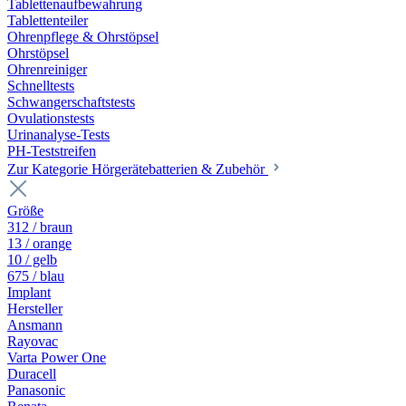
Tablettenaufbewahrung
Tablettenteiler
Ohrenpflege & Ohrstöpsel
Ohrstöpsel
Ohrenreiniger
Schnelltests
Schwangerschaftstests
Ovulationstests
Urinanalyse-Tests
PH-Teststreifen
Zur Kategorie Hörgerätebatterien & Zubehör
Größe
312 / braun
13 / orange
10 / gelb
675 / blau
Implant
Hersteller
Ansmann
Rayovac
Varta Power One
Duracell
Panasonic