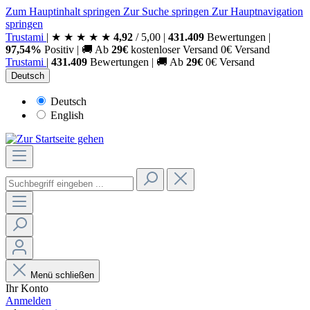
Zum Hauptinhalt springen
Zur Suche springen
Zur Hauptnavigation
springen
Trust
ami
|
★
★
★
★
★
4,92
/
5,00
|
431.409
Bewertungen
|
97,54%
Positiv
|
🚚
Ab
29€
kostenloser Versand
0€ Versand
Trust
ami
|
431.409
Bewertungen
|
🚚
Ab
29€
0€ Versand
Deutsch
Deutsch
English
Menü schließen
Ihr Konto
Anmelden