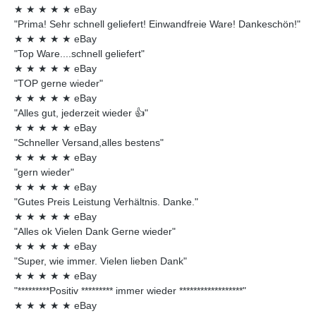
★
★
★
★
★
eBay
"Prima! Sehr schnell geliefert! Einwandfreie Ware! Dankeschön!"
★
★
★
★
★
eBay
"Top Ware....schnell geliefert"
★
★
★
★
★
eBay
"TOP gerne wieder"
★
★
★
★
★
eBay
"Alles gut, jederzeit wieder 👍"
★
★
★
★
★
eBay
"Schneller Versand,alles bestens"
★
★
★
★
★
eBay
"gern wieder"
★
★
★
★
★
eBay
"Gutes Preis Leistung Verhältnis. Danke."
★
★
★
★
★
eBay
"Alles ok Vielen Dank Gerne wieder"
★
★
★
★
★
eBay
"Super, wie immer. Vielen lieben Dank"
★
★
★
★
★
eBay
"*********Positiv ********* immer wieder ******************"
★
★
★
★
★
eBay