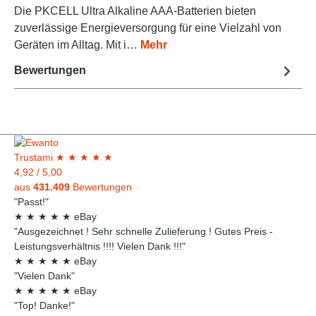
Die PKCELL Ultra Alkaline AAA-Batterien bieten
zuverlässige Energieversorgung für eine Vielzahl von
Geräten im Alltag. Mit i…
Mehr
Bewertungen
Trust
ami
★
★
★
★
★
4,92
/
5,00
aus
431.409
Bewertungen
"Passt!"
★
★
★
★
★
eBay
"Ausgezeichnet ! Sehr schnelle Zulieferung ! Gutes Preis -
Leistungsverhältnis !!!! Vielen Dank !!!"
★
★
★
★
★
eBay
"Vielen Dank"
★
★
★
★
★
eBay
"Top! Danke!"