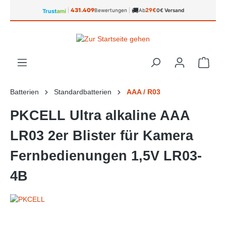
🚚
alt springen
431.409
29€
|
Bewertungen
|
Ab
0€ Versand
Trust
ami
Ware
Batterien
Standardbatterien
AAA / R03
PKCELL Ultra alkaline AAA
LR03 2er Blister für Kamera
Fernbedienungen 1,5V LR03-
4B