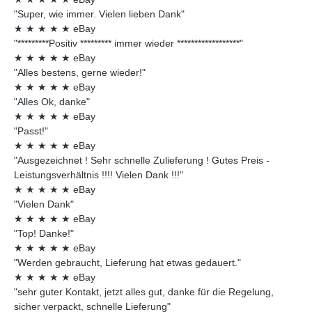
"Super, wie immer. Vielen lieben Dank"
★
★
★
★
★
eBay
"*********Positiv ********* immer wieder ******************"
★
★
★
★
★
eBay
"Alles bestens, gerne wieder!"
★
★
★
★
★
eBay
"Alles Ok, danke"
★
★
★
★
★
eBay
"Passt!"
★
★
★
★
★
eBay
"Ausgezeichnet ! Sehr schnelle Zulieferung ! Gutes Preis -
Leistungsverhältnis !!!! Vielen Dank !!!"
★
★
★
★
★
eBay
"Vielen Dank"
★
★
★
★
★
eBay
"Top! Danke!"
★
★
★
★
★
eBay
"Werden gebraucht, Lieferung hat etwas gedauert."
★
★
★
★
★
eBay
"sehr guter Kontakt, jetzt alles gut, danke für die Regelung,
sicher verpackt, schnelle Lieferung"