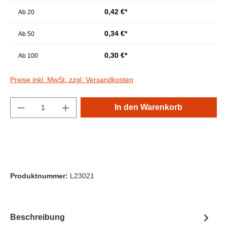
0,42 €*
Ab
20
0,34 €*
Ab
50
0,30 €*
Ab
100
Preise inkl. MwSt. zzgl. Versandkosten
Produkt Anzahl: Gib den gewünschten Wert e
In den Warenkorb
Produktnummer:
L23021
Beschreibung