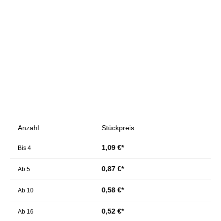
Bildergalerie überspringen
Anzahl
Stückpreis
1,09 €*
Bis
4
0,87 €*
Ab
5
0,58 €*
Ab
10
0,52 €*
Ab
16