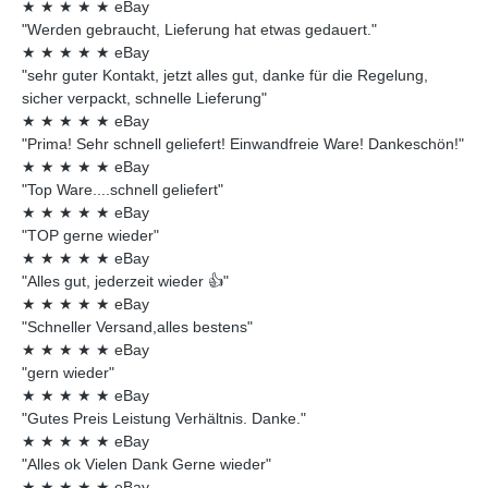
★
★
★
★
★
eBay
"Werden gebraucht, Lieferung hat etwas gedauert."
★
★
★
★
★
eBay
"sehr guter Kontakt, jetzt alles gut, danke für die Regelung,
sicher verpackt, schnelle Lieferung"
★
★
★
★
★
eBay
"Prima! Sehr schnell geliefert! Einwandfreie Ware! Dankeschön!"
★
★
★
★
★
eBay
"Top Ware....schnell geliefert"
★
★
★
★
★
eBay
"TOP gerne wieder"
★
★
★
★
★
eBay
"Alles gut, jederzeit wieder 👍"
★
★
★
★
★
eBay
"Schneller Versand,alles bestens"
★
★
★
★
★
eBay
"gern wieder"
★
★
★
★
★
eBay
"Gutes Preis Leistung Verhältnis. Danke."
★
★
★
★
★
eBay
"Alles ok Vielen Dank Gerne wieder"
★
★
★
★
★
eBay