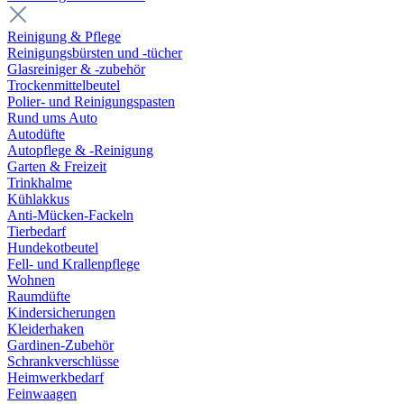
Reinigung & Pflege
Reinigungsbürsten und -tücher
Glasreiniger & -zubehör
Trockenmittelbeutel
Polier- und Reinigungspasten
Rund ums Auto
Autodüfte
Autopflege & -Reinigung
Garten & Freizeit
Trinkhalme
Kühlakkus
Anti-Mücken-Fackeln
Tierbedarf
Hundekotbeutel
Fell- und Krallenpflege
Wohnen
Raumdüfte
Kindersicherungen
Kleiderhaken
Gardinen-Zubehör
Schrankverschlüsse
Heimwerkbedarf
Feinwaagen