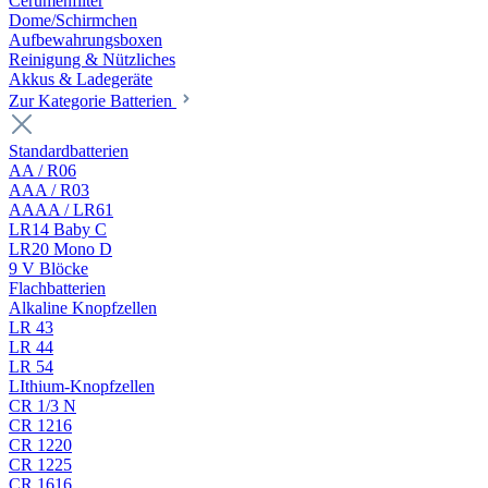
Cerumenfilter
Dome/Schirmchen
Aufbewahrungsboxen
Reinigung & Nützliches
Akkus & Ladegeräte
Zur Kategorie Batterien
Standardbatterien
AA / R06
AAA / R03
AAAA / LR61
LR14 Baby C
LR20 Mono D
9 V Blöcke
Flachbatterien
Alkaline Knopfzellen
LR 43
LR 44
LR 54
LIthium-Knopfzellen
CR 1/3 N
CR 1216
CR 1220
CR 1225
CR 1616