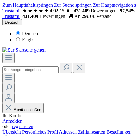
Zum Hauptinhalt springen
Zur Suche springen
Zur Hauptnavigation 
Trust
ami
|
★
★
★
★
★
4,92
/
5,00
|
431.409
Bewertungen
|
97,54%
Trust
ami
|
431.409
Bewertungen
|
🚚
Ab
29€
0€ Versand
Deutsch
Deutsch
English
Menü schließen
Ihr Konto
Anmelden
oder
registrieren
Übersicht
Persönliches Profil
Adressen
Zahlungsarten
Bestellungen