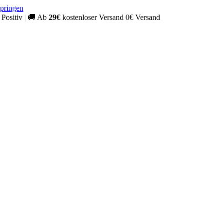
springen
Positiv
|
🚚
Ab
29€
kostenloser Versand
0€ Versand