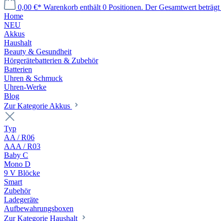
0,00 €*
Warenkorb enthält 0 Positionen. Der Gesamtwert beträgt 
Home
NEU
Akkus
Haushalt
Beauty & Gesundheit
Hörgerätebatterien & Zubehör
Batterien
Uhren & Schmuck
Uhren-Werke
Blog
Zur Kategorie Akkus
Typ
AA / R06
AAA / R03
Baby C
Mono D
9 V Blöcke
Smart
Zubehör
Ladegeräte
Aufbewahrungsboxen
Zur Kategorie Haushalt