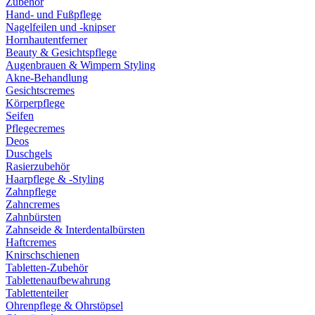
Zubehör
Hand- und Fußpflege
Nagelfeilen und -knipser
Hornhautentferner
Beauty & Gesichtspflege
Augenbrauen & Wimpern Styling
Akne-Behandlung
Gesichtscremes
Körperpflege
Seifen
Pflegecremes
Deos
Duschgels
Rasierzubehör
Haarpflege & -Styling
Zahnpflege
Zahncremes
Zahnbürsten
Zahnseide & Interdentalbürsten
Haftcremes
Knirschschienen
Tabletten-Zubehör
Tablettenaufbewahrung
Tablettenteiler
Ohrenpflege & Ohrstöpsel