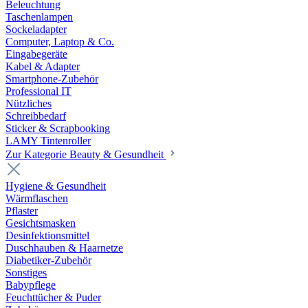
Beleuchtung
Taschenlampen
Sockeladapter
Computer, Laptop & Co.
Eingabegeräte
Kabel & Adapter
Smartphone-Zubehör
Professional IT
Nützliches
Schreibbedarf
Sticker & Scrapbooking
LAMY Tintenroller
Zur Kategorie Beauty & Gesundheit
Hygiene & Gesundheit
Wärmflaschen
Pflaster
Gesichtsmasken
Desinfektionsmittel
Duschhauben & Haarnetze
Diabetiker-Zubehör
Sonstiges
Babypflege
Feuchttücher & Puder