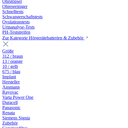
Ohrstöpsel
Ohrenreiniger
Schnelltests
Schwangerschaftstests
Ovulationstests
Urinanalyse-Tests
PH-Teststreifen
Zur Kategorie Hörgerätebatterien & Zubehör
Größe
312 / braun
13 / orange
10 / gelb
675 / blau
Implant
Hersteller
Ansmann
Rayovac
Varta Power One
Duracell
Panasonic
Renata
Siemens Signia
Zubehör