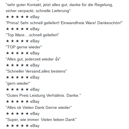
"sehr guter Kontakt, jetzt alles gut, danke für die Regelung,
sicher verpackt, schnelle Lieferung"
★
★
★
★
★
eBay
"Prima! Sehr schnell geliefert! Einwandfreie Ware! Dankeschön!"
★
★
★
★
★
eBay
"Top Ware....schnell geliefert"
★
★
★
★
★
eBay
"TOP gerne wieder"
★
★
★
★
★
eBay
"Alles gut, jederzeit wieder 👍"
★
★
★
★
★
eBay
"Schneller Versand,alles bestens"
★
★
★
★
★
eBay
"gern wieder"
★
★
★
★
★
eBay
"Gutes Preis Leistung Verhältnis. Danke."
★
★
★
★
★
eBay
"Alles ok Vielen Dank Gerne wieder"
★
★
★
★
★
eBay
"Super, wie immer. Vielen lieben Dank"
★
★
★
★
★
eBay