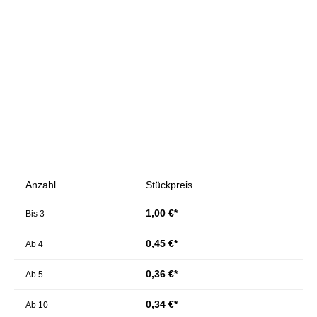
Bildergalerie überspringen
Anzahl
Stückpreis
1,00 €*
Bis
3
0,45 €*
Ab
4
0,36 €*
Ab
5
0,34 €*
Ab
10