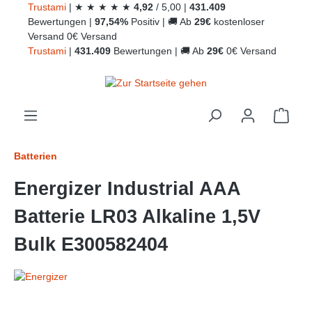
Trust
ami
|
★
★
★
★
★
4,92
/
5,00
|
431.409
alt springen
Bewertungen
|
97,54%
Positiv
|
🚚
Ab
29€
kostenloser
Versand
0€ Versand
Trust
ami
|
431.409
Bewertungen
|
🚚
Ab
29€
0€ Versand
Ware
Batterien
Energizer Industrial AAA
Batterie LR03 Alkaline 1,5V
Bulk E300582404