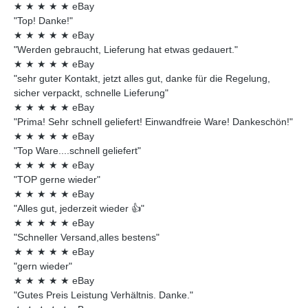
★
★
★
★
★
eBay
"Top! Danke!"
★
★
★
★
★
eBay
"Werden gebraucht, Lieferung hat etwas gedauert."
★
★
★
★
★
eBay
"sehr guter Kontakt, jetzt alles gut, danke für die Regelung,
sicher verpackt, schnelle Lieferung"
★
★
★
★
★
eBay
"Prima! Sehr schnell geliefert! Einwandfreie Ware! Dankeschön!"
★
★
★
★
★
eBay
"Top Ware....schnell geliefert"
★
★
★
★
★
eBay
"TOP gerne wieder"
★
★
★
★
★
eBay
"Alles gut, jederzeit wieder 👍"
★
★
★
★
★
eBay
"Schneller Versand,alles bestens"
★
★
★
★
★
eBay
"gern wieder"
★
★
★
★
★
eBay
"Gutes Preis Leistung Verhältnis. Danke."