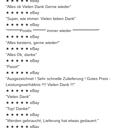
★
★
★
★
★
eBay
"Alles ok Vielen Dank Gerne wieder"
★
★
★
★
★
eBay
"Super, wie immer. Vielen lieben Dank"
★
★
★
★
★
eBay
"*********Positiv ********* immer wieder ******************"
★
★
★
★
★
eBay
"Alles bestens, gerne wieder!"
★
★
★
★
★
eBay
"Alles Ok, danke"
★
★
★
★
★
eBay
"Passt!"
★
★
★
★
★
eBay
"Ausgezeichnet ! Sehr schnelle Zulieferung ! Gutes Preis -
Leistungsverhältnis !!!! Vielen Dank !!!"
★
★
★
★
★
eBay
"Vielen Dank"
★
★
★
★
★
eBay
"Top! Danke!"
★
★
★
★
★
eBay
"Werden gebraucht, Lieferung hat etwas gedauert."
★
★
★
★
★
eBay