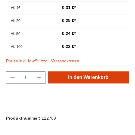
0,31 €*
Ab
16
0,25 €*
Ab
20
0,24 €*
Ab
50
0,22 €*
Ab
100
Preise inkl. MwSt. zzgl. Versandkosten
Produkt Anzahl: Gib den gewünschten Wert e
In den Warenkorb
Produktnummer:
L22789