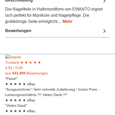
Beschreibung
Die Nagelfeile in Halbmondform von EWANTO eignet
sich perfekt für Maniküre und Nagelpflege. Die
grobkörnige Seite ermöglicht…
Mehr
Bewertungen
Trust
ami
★
★
★
★
★
4,92
/
5,00
aus
431.409
Bewertungen
"Passt!"
★
★
★
★
★
eBay
"Ausgezeichnet ! Sehr schnelle Zulieferung ! Gutes Preis -
Leistungsverhältnis !!!! Vielen Dank !!!"
★
★
★
★
★
eBay
"Vielen Dank"
★
★
★
★
★
eBay