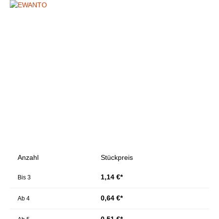
Bildergalerie überspringen
Anzahl
Stückpreis
1,14 €*
Bis
3
0,64 €*
Ab
4
0,51 €*