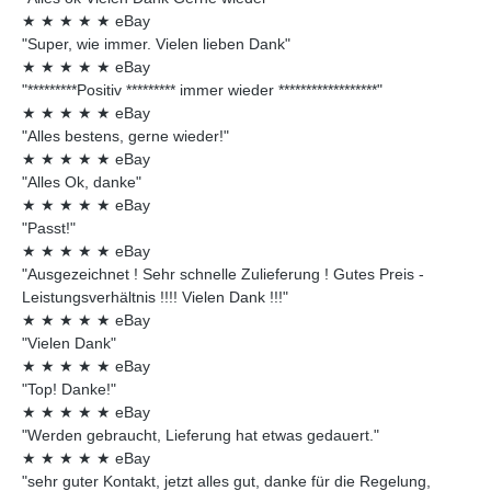
★
★
★
★
★
eBay
"Super, wie immer. Vielen lieben Dank"
★
★
★
★
★
eBay
"*********Positiv ********* immer wieder ******************"
★
★
★
★
★
eBay
"Alles bestens, gerne wieder!"
★
★
★
★
★
eBay
"Alles Ok, danke"
★
★
★
★
★
eBay
"Passt!"
★
★
★
★
★
eBay
"Ausgezeichnet ! Sehr schnelle Zulieferung ! Gutes Preis -
Leistungsverhältnis !!!! Vielen Dank !!!"
★
★
★
★
★
eBay
"Vielen Dank"
★
★
★
★
★
eBay
"Top! Danke!"
★
★
★
★
★
eBay
"Werden gebraucht, Lieferung hat etwas gedauert."
★
★
★
★
★
eBay
"sehr guter Kontakt, jetzt alles gut, danke für die Regelung,