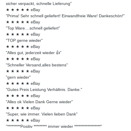
sicher verpackt, schnelle Lieferung"
★
★
★
★
★
eBay
"Prima! Sehr schnell geliefert! Einwandfreie Ware! Dankeschön!"
★
★
★
★
★
eBay
"Top Ware....schnell geliefert"
★
★
★
★
★
eBay
"TOP gerne wieder"
★
★
★
★
★
eBay
"Alles gut, jederzeit wieder 👍"
★
★
★
★
★
eBay
"Schneller Versand,alles bestens"
★
★
★
★
★
eBay
"gern wieder"
★
★
★
★
★
eBay
"Gutes Preis Leistung Verhältnis. Danke."
★
★
★
★
★
eBay
"Alles ok Vielen Dank Gerne wieder"
★
★
★
★
★
eBay
"Super, wie immer. Vielen lieben Dank"
★
★
★
★
★
eBay
"*********Positiv ********* immer wieder ******************"