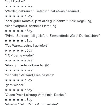
"Top! Danke!"
★
★
★
★
★
eBay
"Werden gebraucht, Lieferung hat etwas gedauert."
★
★
★
★
★
eBay
"sehr guter Kontakt, jetzt alles gut, danke für die Regelung,
sicher verpackt, schnelle Lieferung"
★
★
★
★
★
eBay
"Prima! Sehr schnell geliefert! Einwandfreie Ware! Dankeschön!"
★
★
★
★
★
eBay
"Top Ware....schnell geliefert"
★
★
★
★
★
eBay
"TOP gerne wieder"
★
★
★
★
★
eBay
"Alles gut, jederzeit wieder 👍"
★
★
★
★
★
eBay
"Schneller Versand,alles bestens"
★
★
★
★
★
eBay
"gern wieder"
★
★
★
★
★
eBay
"Gutes Preis Leistung Verhältnis. Danke."
★
★
★
★
★
eBay
"Alles ok Vielen Dank Gerne wieder"