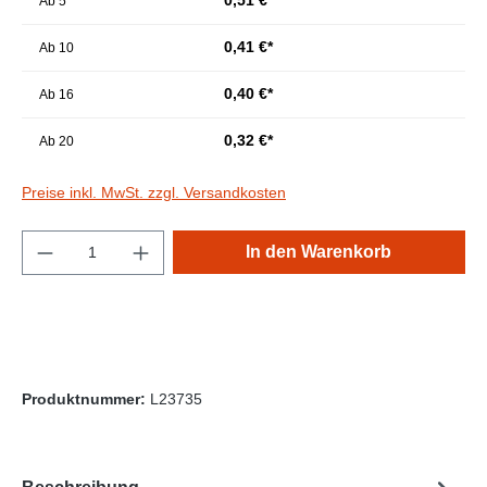
Ab
5
0,41 €*
Ab
10
0,40 €*
Ab
16
0,32 €*
Ab
20
Preise inkl. MwSt. zzgl. Versandkosten
Produkt Anzahl: Gib den gewünschten Wert e
In den Warenkorb
Produktnummer:
L23735