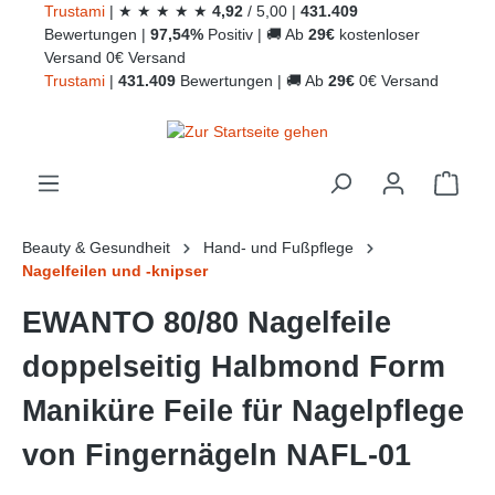
Trust
ami
|
★
★
★
★
★
4,92
/
5,00
|
431.409
alt springen
Bewertungen
|
97,54%
Positiv
|
🚚
Ab
29€
kostenloser
Versand
0€ Versand
Trust
ami
|
431.409
Bewertungen
|
🚚
Ab
29€
0€ Versand
Ware
Beauty & Gesundheit
Hand- und Fußpflege
Nagelfeilen und -knipser
EWANTO 80/80 Nagelfeile
doppelseitig Halbmond Form
Maniküre Feile für Nagelpflege
von Fingernägeln NAFL-01